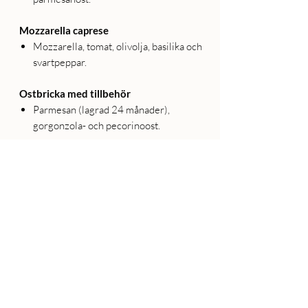
Mozzarella caprese
Mozzarella, tomat, olivolja, basilika och
svartpeppar.
Ostbricka med tillbehör
Parmesan (lagrad 24 månader),
gorgonzola- och pecorinoost.
Focacciabröd
Tiramisú
Klassisk dessert med savoiardikex,
mascarponeägg, marsalavin och
espressokaffe.
08 - 60 90 320
&
076 398 88 46