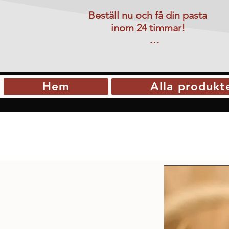
Beställ nu och få din pasta 
inom 24 timmar! 

Görs beställningen dagen 
innan helg eller röd dag sker 
leveransen nästkommande 
Hem
Alla produkt
vardag.