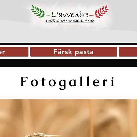
er
Färsk pasta
Fotogalleri