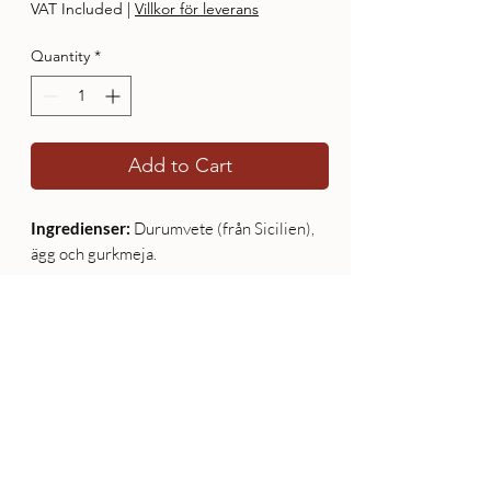
VAT Included
|
Villkor för leverans
Quantity
*
Add to Cart
Ingredienser:
Durumvete (från Sicilien),
ägg och gurkmeja.
08 - 60 90 320
&
076 398 88 46
L'avvenire HB, Vretvägen 13, 142 34 Skogås
info@lavvenire.se