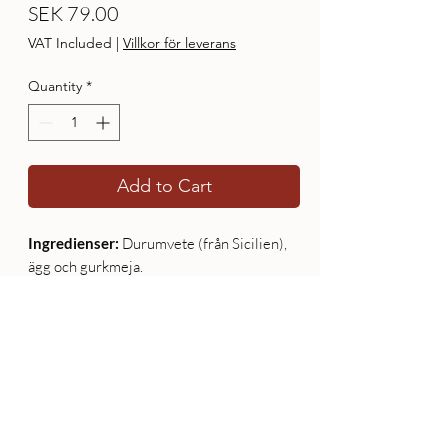
Price
SEK 79.00
VAT Included
|
Villkor för leverans
Quantity
*
Add to Cart
Ingredienser:
Durumvete (från Sicilien),
ägg och gurkmeja.
08 - 60 90 320
&
076 398 88 46
L'avvenire HB, Vretvägen 13, 142 34 Skogås