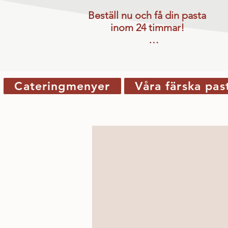
Beställ nu och få din pasta 
inom 24 timmar! 

Görs beställningen dagen 
innan helg eller röd dag sker 
leveransen nästkommande 
Cateringmenyer
Våra färska pas
vardag.