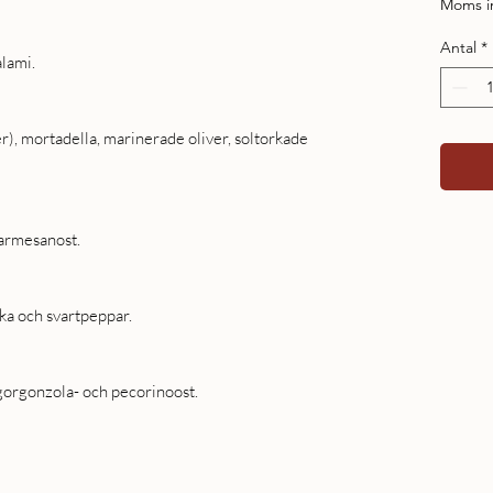
Moms i
Antal
*
alami.
), mortadella, marinerade oliver, soltorkade
parmesanost.
ika och svartpeppar.
orgonzola- och pecorinoost.