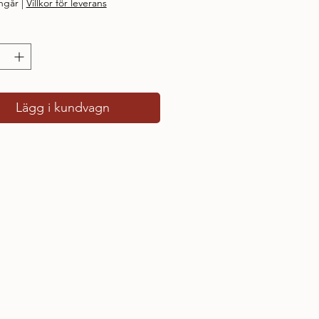
ngår
|
Villkor för leverans
Lägg i kundvagn