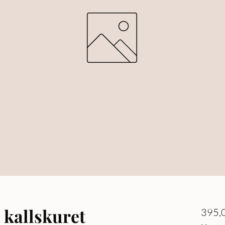
é kallskuret
395,0