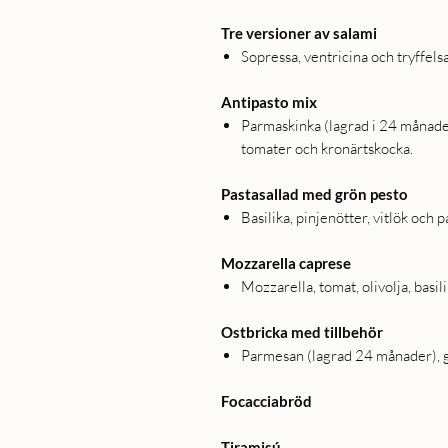
Tre versioner av salami
Sopressa, ventricina och tryffels
Antipasto mix
Parmaskinka (lagrad i 24 månader
tomater och kronärtskocka.
Pastasallad med grön pesto
Basilika, pinjenötter, vitlök och 
Mozzarella caprese
Mozzarella, tomat, olivolja, basil
Ostbricka med tillbehör
Parmesan (lagrad 24 månader), g
Focacciabröd
Tiramisú