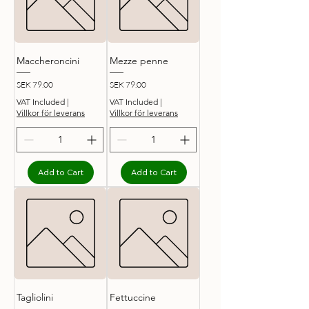
Maccheroncini
Mezze penne
Price
Price
SEK 79.00
SEK 79.00
VAT Included
|
VAT Included
|
Villkor för leverans
Villkor för leverans
Add to Cart
Add to Cart
Tagliolini
Fettuccine