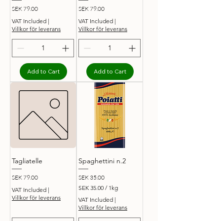
Price
Price
SEK 79.00
SEK 79.00
VAT Included
|
VAT Included
|
Villkor för leverans
Villkor för leverans
Add to Cart
Add to Cart
Tagliatelle
Spaghettini n.2
Price
Price
SEK 79.00
SEK 35.00
SEK 35.00
/
1kg
VAT Included
|
S
Villkor för leverans
VAT Included
|
E
Villkor för leverans
K