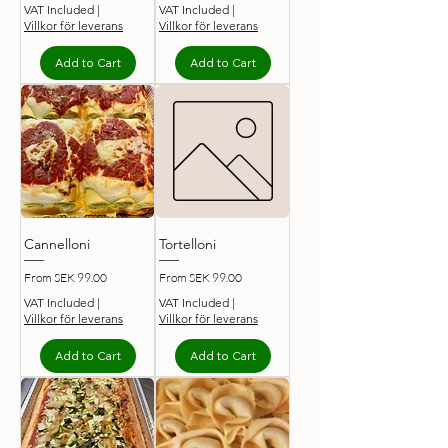
VAT Included
|
VAT Included
|
Villkor för leverans
Villkor för leverans
Add to Cart
Add to Cart
Cannelloni
Tortelloni
Sale Price
Sale Price
From
SEK 99.00
From
SEK 99.00
VAT Included
|
VAT Included
|
Villkor för leverans
Villkor för leverans
Add to Cart
Add to Cart