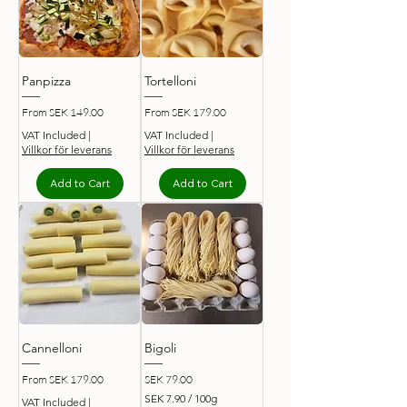
Panpizza
Tortelloni
Sale Price
Sale Price
From
SEK 149.00
From
SEK 179.00
VAT Included
|
VAT Included
|
Villkor för leverans
Villkor för leverans
Add to Cart
Add to Cart
Cannelloni
Bigoli
Sale Price
Price
From
SEK 179.00
SEK 79.00
SEK 7.90
/
100g
VAT Included
|