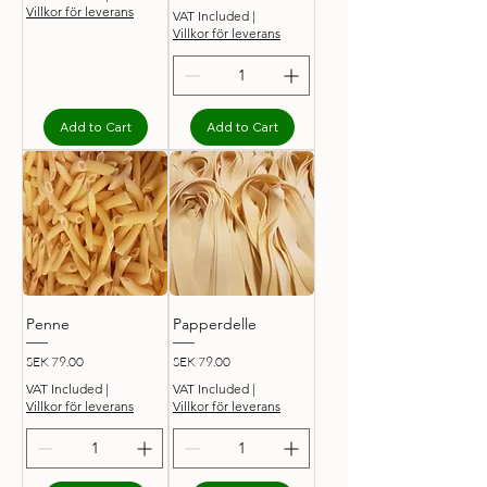
S
Villkor för leverans
VAT Included
|
E
Villkor för leverans
K
7
.
9
Add to Cart
Add to Cart
0
p
e
r
1
0
0
G
r
a
m
s
Penne
Papperdelle
Price
Price
SEK 79.00
SEK 79.00
VAT Included
|
VAT Included
|
Villkor för leverans
Villkor för leverans