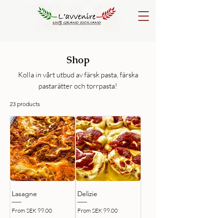
Shop
Kolla in vårt utbud av färsk pasta, färska
pastarätter och torrpasta!
23 products
Lasagne
Delizie
Sale Price
Sale Price
From
SEK 99.00
From
SEK 99.00